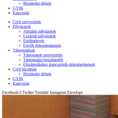
Bizottsági ülések
GYIK
Kapcsolat
Civil szervezetek
Pályázatok
Aktuális pályázatok
Lezárult pályázatok
Eredmények
Egyéb dokumentumok
Támogatások
Támogatott szervezetek
Támogatási beszámolók
Elszámoláshoz kapcsolódó dokumentumok
Civil bizottság
Bizottsági ülések
GYIK
Kapcsolat
Facebook-f
Twitter
Youtube
Instagram
Envelope