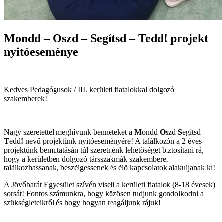
Mondd – Oszd – Segítsd – Tedd! projekt
nyitóeseménye
Kedves Pedagógusok / III. kerületi fiatalokkal dolgozó
szakemberek!
Nagy szeretettel meghívunk benneteket a
M
ondd
O
szd
S
egítsd
T
edd
!
nevű projektünk nyitóeseményére! A találkozón a 2 éves
projektünk bemutatásán túl szeretnénk lehetőséget biztosítani rá,
hogy a kerületben dolgozó társszakmák szakemberei
találkozhassanak, beszélgessenek és élő kapcsolatok alakuljanak ki!
A Jövőbarát Egyesület szívén viseli a kerületi fiatalok (8-18 évesek)
sorsát! Fontos számunkra, hogy közösen tudjunk gondolkodni a
szükségleteikről és hogy hogyan reagáljunk rájuk!