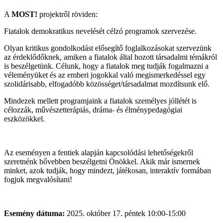
A
MOST!
projektről röviden:
Fiatalok demokratikus nevelését célzó programok szervezése.
Olyan kritikus gondolkodást elősegítő foglalkozásokat szervezünk
az érdeklődőknek, amiken a fiatalok által hozott társadalmi témákról
is beszélgetünk. Célunk, hogy a fiatalok meg tudják fogalmazni a
véleményüket és az emberi jogokkal való megismerkedéssel egy
szolidárisabb, elfogadóbb közösséget/társadalmat mozdítsunk elő.
Mindezek mellett programjaink a fiatalok személyes jóllétét is
célozzák, művészetterápiás, dráma- és élménypedagógiai
eszközökkel.
Az eseményen a fentiek alapján kapcsolódási lehetőségekről
szeretnénk bővebben beszélgetni Önökkel. Akik már ismernek
minket, azok tudják, hogy mindezt, játékosan, interaktív formában
fogjuk megvalósítani!
Esemény dátuma:
2025. október 17. péntek 10:00-15:00