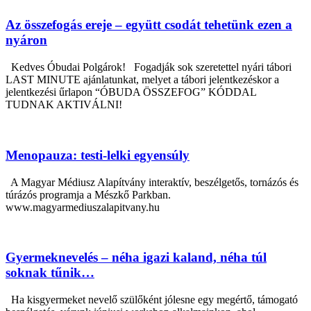
Az összefogás ereje – együtt csodát tehetünk ezen a
nyáron
Kedves Óbudai Polgárok! Fogadják sok szeretettel nyári tábori
LAST MINUTE ajánlatunkat, melyet a tábori jelentkezéskor a
jelentkezési űrlapon “ÓBUDA ÖSSZEFOG” KÓDDAL
TUDNAK AKTIVÁLNI!
Menopauza: testi-lelki egyensúly
A Magyar Médiusz Alapítvány interaktív, beszélgetős, tornázós és
túrázós programja a Mészkő Parkban.
www.magyarmediuszalapitvany.hu
Gyermeknevelés – néha igazi kaland, néha túl
soknak tűnik…
Ha kisgyermeket nevelő szülőként jólesne egy megértő, támogató