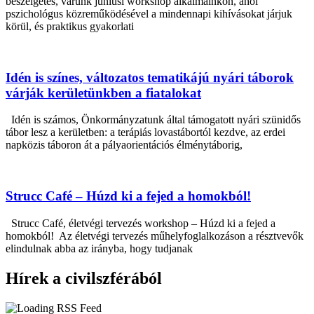
beszélgetés, várunk júniusi workshop alkalmainkon, ahol
pszichológus közreműködésével a mindennapi kihívásokat járjuk
körül, és praktikus gyakorlati
Idén is színes, változatos tematikájú nyári táborok
várják kerületünkben a fiatalokat
Idén is számos, Önkormányzatunk által támogatott nyári szünidős
tábor lesz a kerületben: a terápiás lovastábortól kezdve, az erdei
napközis táboron át a pályaorientációs élménytáborig,
Strucc Café – Húzd ki a fejed a homokból!
Strucc Café, életvégi tervezés workshop – Húzd ki a fejed a
homokból! Az életvégi tervezés műhelyfoglalkozáson a résztvevők
elindulnak abba az irányba, hogy tudjanak
Hírek a civilszférából