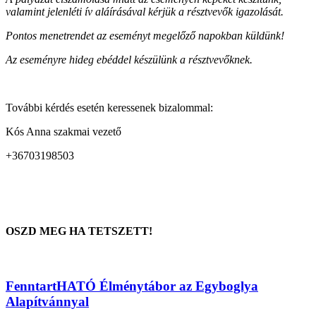
valamint jelenléti ív aláírásával kérjük a résztvevők igazolását.
Pontos menetrendet az eseményt megelőző napokban küldünk!
Az eseményre hideg ebéddel készülünk a résztvevőknek.
További kérdés esetén keressenek bizalommal:
Kós Anna szakmai vezető
+36703198503
OSZD MEG HA TETSZETT!
FenntartHATÓ Élménytábor az Egyboglya
Alapítvánnyal