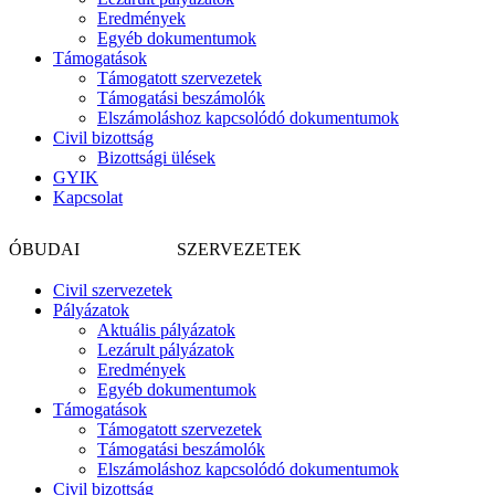
Eredmények
Egyéb dokumentumok
Támogatások
Támogatott szervezetek
Támogatási beszámolók
Elszámoláshoz kapcsolódó dokumentumok
Civil bizottság
Bizottsági ülések
GYIK
Kapcsolat
CIVIL
ÓBUDAI
SZERVEZETEK
Civil szervezetek
Pályázatok
Aktuális pályázatok
Lezárult pályázatok
Eredmények
Egyéb dokumentumok
Támogatások
Támogatott szervezetek
Támogatási beszámolók
Elszámoláshoz kapcsolódó dokumentumok
Civil bizottság