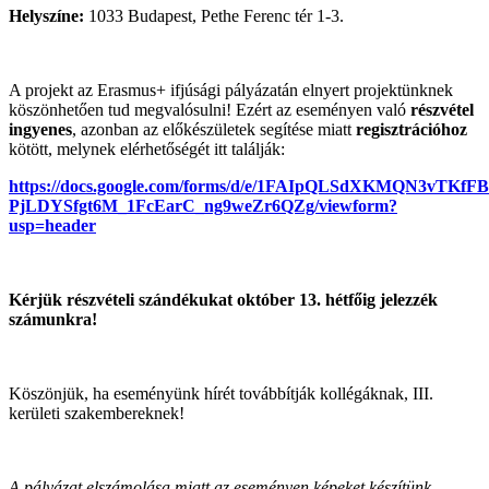
Helyszíne:
1033 Budapest, Pethe Ferenc tér 1-3.
A projekt az Erasmus+ ifjúsági pályázatán elnyert projektünknek
köszönhetően tud megvalósulni! Ezért az eseményen való
részvétel
ingyenes
, azonban az előkészületek segítése miatt
regisztrációhoz
kötött, melynek elérhetőségét itt találják:
https://docs.google.com/forms/d/e/1FAIpQLSdXKMQN3vTKfF
PjLDYSfgt6M_1FcEarC_ng9weZr6QZg/viewform?
usp=header
Kérjük részvételi szándékukat október 13. hétfőig jelezzék
számunkra!
Köszönjük, ha eseményünk hírét továbbítják kollégáknak, III.
kerületi szakembereknek!
A pályázat elszámolása miatt az eseményen képeket készítünk,