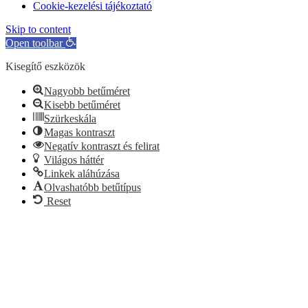
Cookie-kezelési tájékoztató
Skip to content
Open toolbar
Kisegítő eszközök
Nagyobb betűméret
Kisebb betűméret
Szürkeskála
Magas kontraszt
Negatív kontraszt és felirat
Világos háttér
Linkek aláhúzása
Olvashatóbb betűtípus
Reset