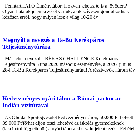
FenntartHATÓ Élménytábor: Hogyan tehetsz te is a jövődért?
Olyan fiatalok jelentkezését várjuk, akik szívesen gondolkodnak
közösen arról, hogy milyen lesz a világ 10-20 év
Megnyílt a nevezés a Ta-Bu Kerékpáros
Teljesítménytúrára
Már lehet nevezni a BÉKÁS CHALLENGE Kerékpáros
Teljesítménytúra Kupa 2026 második eseményére, a 2026. június
28-i Ta-Bu Kerékpáros Teljesítménytúrára! A résztvevők három táv
–
Kedvezményes nyári tábor a Római-parton az
Indián vízitúrával
Az Óbudai Sportegyesület kedvezményes áron, 59.000 Ft helyett
39.000 Ft/fő/hét díjon teszi lehetővé az iskolás gyermekeknek
(lakcímtől függetlenül) a nyári táboraikba való jelentkezést. Feltétel: