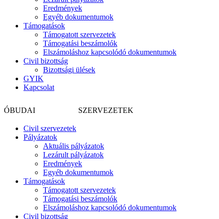
Eredmények
Egyéb dokumentumok
Támogatások
Támogatott szervezetek
Támogatási beszámolók
Elszámoláshoz kapcsolódó dokumentumok
Civil bizottság
Bizottsági ülések
GYIK
Kapcsolat
CIVIL
ÓBUDAI
SZERVEZETEK
Civil szervezetek
Pályázatok
Aktuális pályázatok
Lezárult pályázatok
Eredmények
Egyéb dokumentumok
Támogatások
Támogatott szervezetek
Támogatási beszámolók
Elszámoláshoz kapcsolódó dokumentumok
Civil bizottság