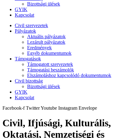
Bizottsági ülések
GYIK
Kapcsolat
Civil szervezetek
Pályázatok
Aktuális pályázatok
Lezárult pályázatok
Eredmények
Egyéb dokumentumok
Támogatások
Támogatott szervezetek
Támogatási beszámolók
Elszámoláshoz kapcsolódó dokumentumok
Civil bizottság
Bizottsági ülések
GYIK
Kapcsolat
Facebook-f
Twitter
Youtube
Instagram
Envelope
Civil, Ifjúsági, Kulturális,
Oktatási, Nemzetiségi és