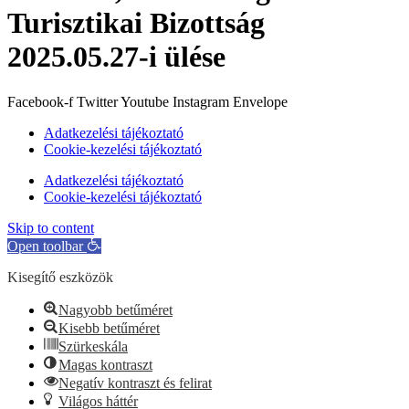
Turisztikai Bizottság
2025.05.27-i ülése
Facebook-f
Twitter
Youtube
Instagram
Envelope
Adatkezelési tájékoztató
Cookie-kezelési tájékoztató
Adatkezelési tájékoztató
Cookie-kezelési tájékoztató
Skip to content
Open toolbar
Kisegítő eszközök
Nagyobb betűméret
Kisebb betűméret
Szürkeskála
Magas kontraszt
Negatív kontraszt és felirat
Világos háttér