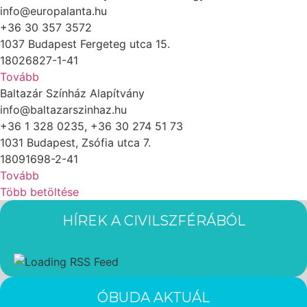
info@europalanta.hu
+36 30 357 3572
1037 Budapest Fergeteg utca 15.
18026827-1-41
Tovább
Baltazár Színház Alapítvány
info@baltazarszinhaz.hu
+36 1 328 0235, +36 30 274 51 73
1031 Budapest, Zsófia utca 7.
18091698-2-41
Tovább
Több betöltése
HÍREK A CIVILSZFÉRÁBÓL
ÓBUDA AKTUÁL