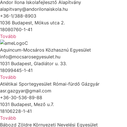
Andor Ilona Iskolafejlesztő Alapítvány
alapitvany@andorilonaiskola.hu
+36-1/388-8903
1036 Budapest, Mókus utca 2.
18080760-1-41
Tovább
Aquincum-Mocsáros Közhasznú Egyesület
info@mocsarosegyesulet.hu
1031 Budapest, Gladiátor u. 33.
18099445-1-41
Tovább
Atlétikai Sportegyesület Római-fürdő Gázgyár
asr.gazgyar@gmail.com
+36-30-536-89-88
1031 Budapest, Mező u.7.
18106228-1-41
Tovább
Bábozd Zöldre Környezeti Nevelési Egyesület