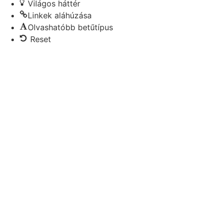
Világos háttér
Linkek aláhúzása
Olvashatóbb betűtípus
Reset