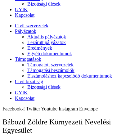
Bizottsági ülések
GYIK
Kapcsolat
Civil szervezetek
Pályázatok
Aktuális pályázatok
Lezárult pályázatok
Eredmények
Egyéb dokumentumok
Támogatások
Támogatott szervezetek
Támogatási beszámolók
Elszámoláshoz kapcsolódó dokumentumok
Civil bizottság
Bizottsági ülések
GYIK
Kapcsolat
Facebook-f
Twitter
Youtube
Instagram
Envelope
Bábozd Zöldre Környezeti Nevelési
Egyesület