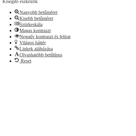
Kisegítő eszközök
Nagyobb betűméret
Kisebb betűméret
Szürkeskála
Magas kontraszt
Negatív kontraszt és felirat
Világos háttér
Linkek aláhúzása
Olvashatóbb betűtípus
Reset