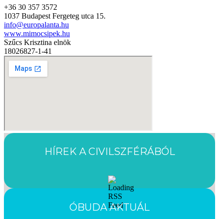
+36 30 357 3572
1037 Budapest Fergeteg utca 15.
info@europalanta.hu
www.mimocsipek.hu
Szűcs Krisztina elnök
18026827-1-41
HÍREK A CIVILSZFÉRÁBÓL
ÓBUDA AKTUÁL