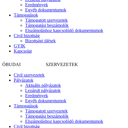
Eredmények
Egyéb dokumentumok
Támogatások
Támogatott szervezetek
Támogatási beszámolók
Elszámoláshoz kapcsolódó dokumentumok
Civil bizottság
Bizottsági ülések
GYIK
Kapcsolat
CIVIL
ÓBUDAI
SZERVEZETEK
Civil szervezetek
Pályázatok
Aktuális pályázatok
Lezárult pályázatok
Eredmények
Egyéb dokumentumok
Támogatások
Támogatott szervezetek
Támogatási beszámolók
Elszámoláshoz kapcsolódó dokumentumok
Civil bizottság