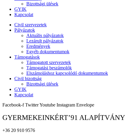
Bizottsági ülések
GYIK
Kapcsolat
Civil szervezetek
Pályázatok
Aktuális pályázatok
Lezárult pályázatok
Eredmények
Egyéb dokumentumok
Támogatások
Támogatott szervezetek
Támogatási beszámolók
Elszámoláshoz kapcsolódó dokumentumok
Civil bizottság
Bizottsági ülések
GYIK
Kapcsolat
Facebook-f
Twitter
Youtube
Instagram
Envelope
GYERMEKEINKÉRT’91 ALAPÍTVÁNY
+36 20 910 9576