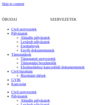
Skip to content
CIVIL
ÓBUDAI
SZERVEZETEK
Civil szervezetek
Pályázatok
Aktuális pályázatok
Lezárult pályázatok
Eredmények
Egyéb dokumentumok
Támogatások
Támogatott szervezetek
Támogatási beszámolók
Elszámoláshoz kapcsolódó dokumentumok
Civil bizottság
Bizottsági ülések
GYIK
Kapcsolat
Civil szervezetek
Pályázatok
Aktuális pályázatok
Lezárult pályázatok