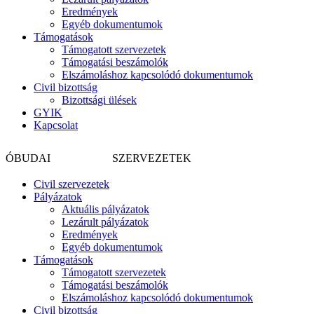
Eredmények
Egyéb dokumentumok
Támogatások
Támogatott szervezetek
Támogatási beszámolók
Elszámoláshoz kapcsolódó dokumentumok
Civil bizottság
Bizottsági ülések
GYIK
Kapcsolat
CIVIL
ÓBUDAI
SZERVEZETEK
Civil szervezetek
Pályázatok
Aktuális pályázatok
Lezárult pályázatok
Eredmények
Egyéb dokumentumok
Támogatások
Támogatott szervezetek
Támogatási beszámolók
Elszámoláshoz kapcsolódó dokumentumok
Civil bizottság