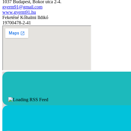
1037 Budapest, Bokor utca 2-4.
gyerm91@gmail.com
www.gyerm91.hu
Feketéné Kőhalmi Ildikó
19700478-2-41