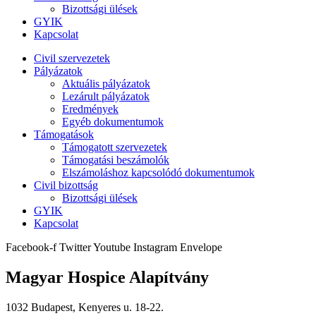
Bizottsági ülések
GYIK
Kapcsolat
Civil szervezetek
Pályázatok
Aktuális pályázatok
Lezárult pályázatok
Eredmények
Egyéb dokumentumok
Támogatások
Támogatott szervezetek
Támogatási beszámolók
Elszámoláshoz kapcsolódó dokumentumok
Civil bizottság
Bizottsági ülések
GYIK
Kapcsolat
Facebook-f
Twitter
Youtube
Instagram
Envelope
Magyar Hospice Alapítvány
1032 Budapest, Kenyeres u. 18-22.