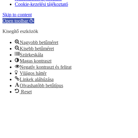
Cookie-kezelési tájékoztató
Skip to content
Open toolbar
Kisegítő eszközök
Nagyobb betűméret
Kisebb betűméret
Szürkeskála
Magas kontraszt
Negatív kontraszt és felirat
Világos háttér
Linkek aláhúzása
Olvashatóbb betűtípus
Reset