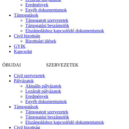
Eredmények
Egyéb dokumentumok
Támogatások
Támogatott szervezetek
Támogatási beszámolók
Elszámoláshoz kapcsolódó dokumentumok
Civil bizottság
Bizottsági ülések
GYIK
Kapcsolat
CIVIL
ÓBUDAI
SZERVEZETEK
Civil szervezetek
Pályázatok
Aktuális pályázatok
Lezárult pályázatok
Eredmények
Egyéb dokumentumok
Támogatások
Támogatott szervezetek
Támogatási beszámolók
Elszámoláshoz kapcsolódó dokumentumok
Civil bizottság