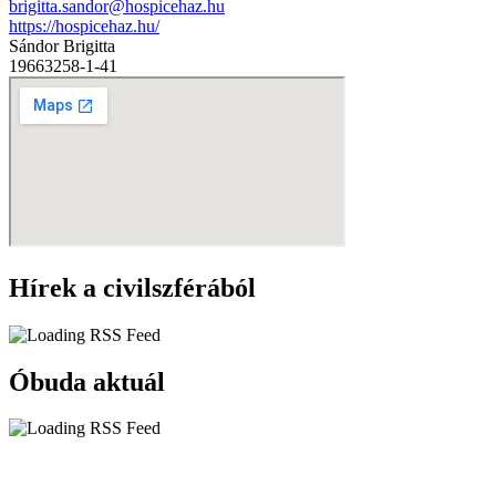
brigitta.sandor@hospicehaz.hu
https://hospicehaz.hu/
Sándor Brigitta
19663258-1-41
Hírek a civilszférából
Óbuda aktuál