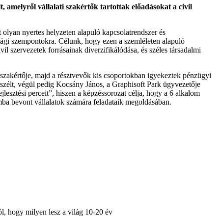
, amelyről vállalati szakértők tartottak előadásokat a civil
 olyan nyertes helyzeten alapuló kapcsolatrendszer és
sági szempontokra. Célunk, hogy ezen a szemléleten alapuló
 szervezetek forrásainak diverzifikálódása, és széles társadalmi
 szakértője, majd a résztvevők kis csoportokban igyekeztek pénzügyi
eszélt, végül pedig Kocsány János, a Graphisoft Park ügyvezetője
jlesztési perceit”, hiszen a képzéssorozat célja, hogy a 6 alkalom
ramba bevont vállalatok számára feladataik megoldásában.
l, hogy milyen lesz a világ 10-20 év