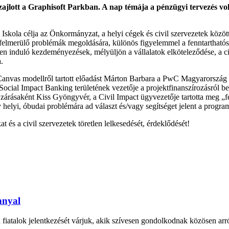
zajlott a Graphisoft Parkban. A nap témája a pénzügyi tervezés volt
skola célja az Önkormányzat, a helyi cégek és civil szervezetek között
n felmerülő problémák megoldására, különös figyelemmel a fenntartható
induló kezdeményezések, mélyüljön a vállalatok elköteleződése, a civil
.
a Canvas modellről tartott előadást Márton Barbara a PwC Magyarország
 Social Impact Banking területének vezetője a projektfinanszírozásról b
 zárásaként Kiss Gyöngyvér, a Civil Impact ügyvezetője tartotta meg „fe
y helyi, óbudai problémára ad választ és/vagy segítséget jelent a prog
 és a civil szervezetek töretlen lelkesedését, érdeklődését!
nnyal
atalok jelentkezését várjuk, akik szívesen gondolkodnak közösen arró