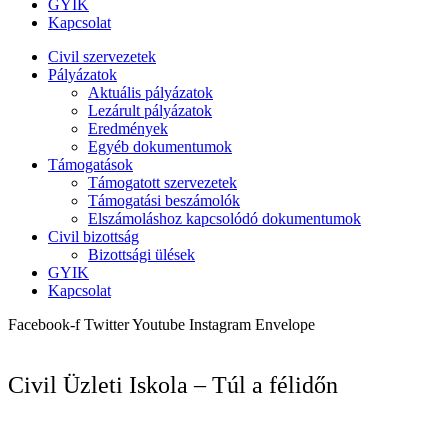
GYIK
Kapcsolat
Civil szervezetek
Pályázatok
Aktuális pályázatok
Lezárult pályázatok
Eredmények
Egyéb dokumentumok
Támogatások
Támogatott szervezetek
Támogatási beszámolók
Elszámoláshoz kapcsolódó dokumentumok
Civil bizottság
Bizottsági ülések
GYIK
Kapcsolat
Facebook-f
Twitter
Youtube
Instagram
Envelope
Civil Üzleti Iskola – Túl a félidőn