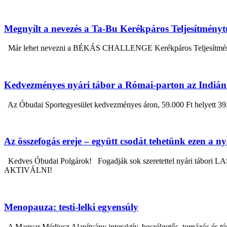
Megnyílt a nevezés a Ta-Bu Kerékpáros Teljesítmény
Már lehet nevezni a BÉKÁS CHALLENGE Kerékpáros Teljesítménytúr
Kedvezményes nyári tábor a Római-parton az Indián 
Az Óbudai Sportegyesület kedvezményes áron, 59.000 Ft helyett 39.000 
Az összefogás ereje – együtt csodát tehetünk ezen a n
Kedves Óbudai Polgárok! Fogadják sok szeretettel nyári tábor
AKTIVÁLNI!
Menopauza: testi-lelki egyensúly
A Magyar Médiusz Alapítvány interaktív, beszélgetős, tornázós 