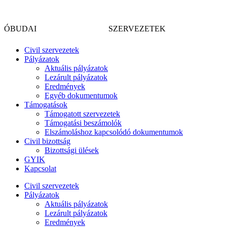
Skip
CIVIL
to
ÓBUDAI
SZERVEZETEK
content
Civil szervezetek
Pályázatok
Aktuális pályázatok
Lezárult pályázatok
Eredmények
Egyéb dokumentumok
Támogatások
Támogatott szervezetek
Támogatási beszámolók
Elszámoláshoz kapcsolódó dokumentumok
Civil bizottság
Bizottsági ülések
GYIK
Kapcsolat
Civil szervezetek
Pályázatok
Aktuális pályázatok
Lezárult pályázatok
Eredmények