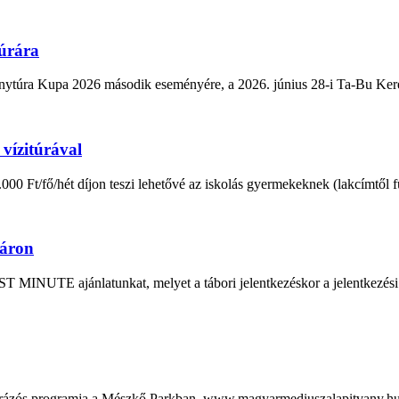
túrára
a Kupa 2026 második eseményére, a 2026. június 28-i Ta-Bu Kerékp
vízitúrával
Ft/fő/hét díjon teszi lehetővé az iskolás gyermekeknek (lakcímtől függ
yáron
i LAST MINUTE ajánlatunkat, melyet a tábori jelentkezéskor a j
és túrázós programja a Mészkő Parkban. www.magyarmediuszalapitva