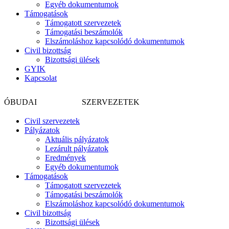
Egyéb dokumentumok
Támogatások
Támogatott szervezetek
Támogatási beszámolók
Elszámoláshoz kapcsolódó dokumentumok
Civil bizottság
Bizottsági ülések
GYIK
Kapcsolat
CIVIL
ÓBUDAI
SZERVEZETEK
Civil szervezetek
Pályázatok
Aktuális pályázatok
Lezárult pályázatok
Eredmények
Egyéb dokumentumok
Támogatások
Támogatott szervezetek
Támogatási beszámolók
Elszámoláshoz kapcsolódó dokumentumok
Civil bizottság
Bizottsági ülések