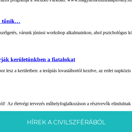
k tűnik…
zélgetés, várunk júniusi workshop alkalmainkon, ahol pszichológus kö
árják kerületünkben a fiatalokat
 lesz a kerületben: a terápiás lovastábortól kezdve, az erdei napközis 
ól! Az életvégi tervezés műhelyfoglalkozáson a résztvevők elindulnak 
HÍREK A CIVILSZFÉRÁBÓL