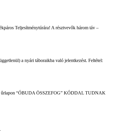
áros Teljesítménytúrára! A résztvevők három táv –
etlenül) a nyári táboraikba való jelentkezést. Feltétel:
elentkezési űrlapon “ÓBUDA ÖSSZEFOG” KÓDDAL TUDNAK
ny.hu