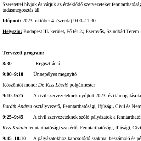
Szeretettel hívjuk és várjuk az érdeklődő szervezeteket fenntartható
tudásmegosztás áll.
Időpont:
2023. október 4. (szerda) 9:00–11:30
Helyszín:
Budapest III. kerület, Fő tér 2.; Esernyős, Szindbád Terem
Tervezett program:
8:30
– Regisztráció
9:00–9:10
Ünnepélyes megnyitó
Köszöntőt mond:
Dr. Kiss László
polgármester
9:10–9:25
A civil szervezeteknek nyújtott 2023. évi támogatások
Baráth Andrea
osztályvezető, Fenntarthatósági, Ifjúsági, Civil és Nem
9:25–9:45
A civil szervezeteknek szóló pályázatok a fenntartható
Kiss Katalin
fenntarthatósági szakértő, Fenntarthatósági, Ifjúsági, Civ
9:45–10:10
A pályázatokhoz kapcsolódó szakmai beszámoló és pénz