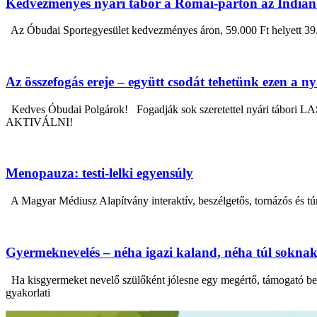
Kedvezményes nyári tábor a Római-parton az Indián 
Az Óbudai Sportegyesület kedvezményes áron, 59.000 Ft helyett 39.000 
Az összefogás ereje – együtt csodát tehetünk ezen a n
Kedves Óbudai Polgárok! Fogadják sok szeretettel nyári tábor
AKTIVÁLNI!
Menopauza: testi-lelki egyensúly
A Magyar Médiusz Alapítvány interaktív, beszélgetős, tornázós 
Gyermeknevelés – néha igazi kaland, néha túl sokna
Ha kisgyermeket nevelő szülőként jólesne egy megértő, támogató bes
gyakorlati