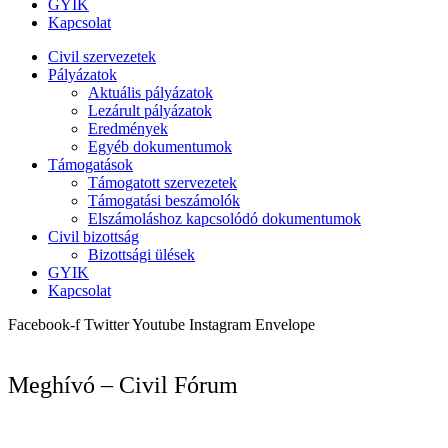
GYIK
Kapcsolat
Civil szervezetek
Pályázatok
Aktuális pályázatok
Lezárult pályázatok
Eredmények
Egyéb dokumentumok
Támogatások
Támogatott szervezetek
Támogatási beszámolók
Elszámoláshoz kapcsolódó dokumentumok
Civil bizottság
Bizottsági ülések
GYIK
Kapcsolat
Facebook-f
Twitter
Youtube
Instagram
Envelope
Meghívó – Civil Fórum