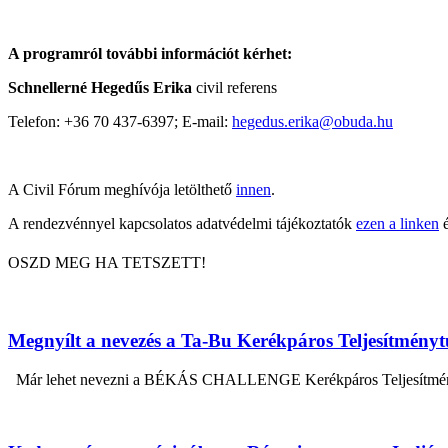
A programról további információt kérhet:
Schnellerné Hegedűs Erika
civil referens
Telefon: +36 70 437-6397; E-mail:
hegedus.erika@obuda.hu
A Civil Fórum meghívója letölthető
innen
.
A rendezvénnyel kapcsolatos adatvédelmi tájékoztatók
ezen a linken
é
OSZD MEG HA TETSZETT!
Megnyílt a nevezés a Ta-Bu Kerékpáros Teljesítmény
Már lehet nevezni a BÉKÁS CHALLENGE Kerékpáros Teljesítménytúr