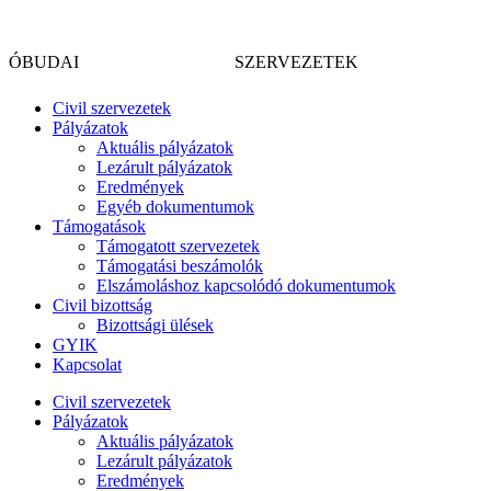
Skip
CIVIL
to
ÓBUDAI
SZERVEZETEK
content
Civil szervezetek
Pályázatok
Aktuális pályázatok
Lezárult pályázatok
Eredmények
Egyéb dokumentumok
Támogatások
Támogatott szervezetek
Támogatási beszámolók
Elszámoláshoz kapcsolódó dokumentumok
Civil bizottság
Bizottsági ülések
GYIK
Kapcsolat
Civil szervezetek
Pályázatok
Aktuális pályázatok
Lezárult pályázatok
Eredmények