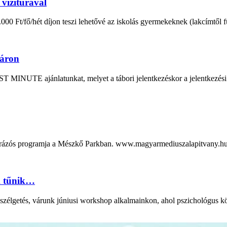
vízitúrával
Ft/fő/hét díjon teszi lehetővé az iskolás gyermekeknek (lakcímtől függ
yáron
i LAST MINUTE ajánlatunkat, melyet a tábori jelentkezéskor a j
és túrázós programja a Mészkő Parkban. www.magyarmediuszalapitva
k tűnik…
zélgetés, várunk júniusi workshop alkalmainkon, ahol pszichológus kö