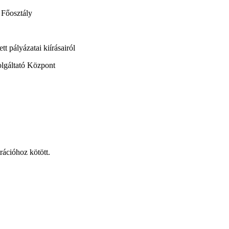
 Főosztály
 pályázatai kiírásairól
olgáltató Központ
rációhoz kötött.