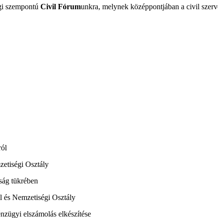
sági szempontú
Civil Fórum
unkra, melynek középpontjában a civil szerv
ról
zetiségi Osztály
ság tükrében
il és Nemzetiségi Osztály
ügyi elszámolás elkészítése