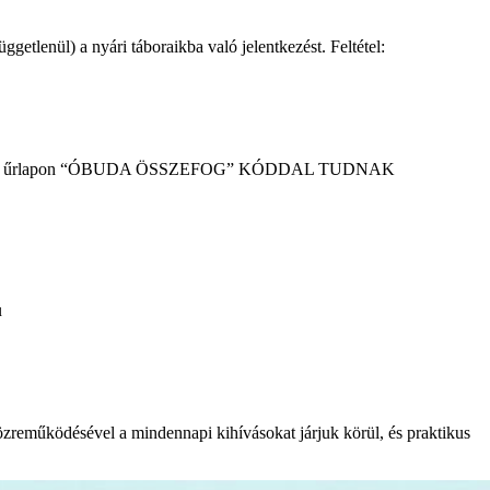
etlenül) a nyári táboraikba való jelentkezést. Feltétel:
elentkezési űrlapon “ÓBUDA ÖSSZEFOG” KÓDDAL TUDNAK
ny.hu
zreműködésével a mindennapi kihívásokat járjuk körül, és praktikus