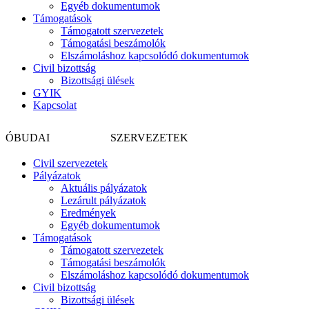
Egyéb dokumentumok
Támogatások
Támogatott szervezetek
Támogatási beszámolók
Elszámoláshoz kapcsolódó dokumentumok
Civil bizottság
Bizottsági ülések
GYIK
Kapcsolat
CIVIL
ÓBUDAI
SZERVEZETEK
Civil szervezetek
Pályázatok
Aktuális pályázatok
Lezárult pályázatok
Eredmények
Egyéb dokumentumok
Támogatások
Támogatott szervezetek
Támogatási beszámolók
Elszámoláshoz kapcsolódó dokumentumok
Civil bizottság
Bizottsági ülések