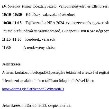
Dr. Spiegler Tamás
főosztályvezető, Vagyonfelügyeleti és Ellenőrzési
10:10–10:30
Kérdések, válaszok; kávészünet
10:30–11:15
Tájékoztató a NEA 2024. évi összevont és egyszerűsített
Janzsó Ádám
pályázati szaktanácsadó, Budapesti Civil Közösségi Sz
11:15–11:30
Kérdések, válaszok
11:30
A rendezvény zárása
Jelentkezés:
A terem korlátozott befogadóképességére tekintettel a részvétel regiszt
Jelentkezni az alábbi linken található űrlap kitöltésével lehet:
https://forms.gle/9a69eendfGWhwo8K9
Jelentkezési határidő
: 2023. szeptember 22.